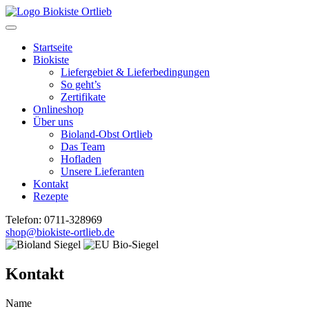
Skip
to
content
Startseite
Biokiste
Liefergebiet & Lieferbedingungen
So geht’s
Zertifikate
Onlineshop
Über uns
Bioland-Obst Ortlieb
Das Team
Hofladen
Unsere Lieferanten
Kontakt
Rezepte
Telefon: 0711-328969
shop@biokiste-ortlieb.de
Kontakt
Name