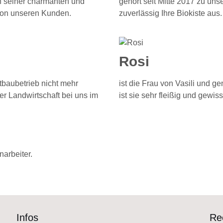
en seiner charmanten und
gehört seit Mitte 2017 zu uns
 von unseren Kunden.
zuverlässig Ihre Biokiste aus.
Rosi
tbaubetrieb nicht mehr
ist die Frau von Vasili und g
r Landwirtschaft bei uns im
ist sie sehr fleißig und gewis
arbeiter.
Infos
Re