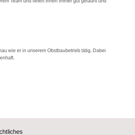
erem Team und liefert Ihnen immer gut gelaunt und
enau wie er in unserem Obstbaubetrieb tätig. Dabei
senhaft.
chtliches