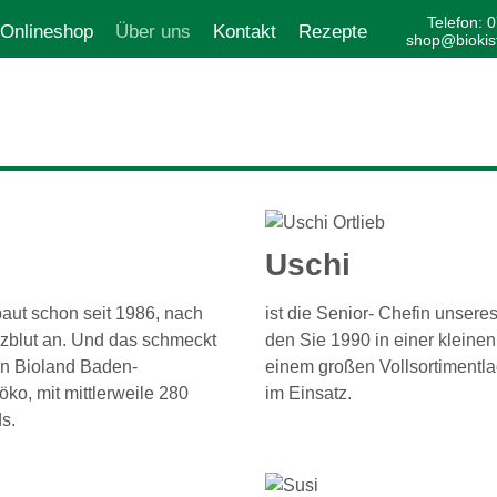
Telefon: 
Onlineshop
Über uns
Kontakt
Rezepte
shop@biokist
Uschi
baut schon seit 1986, nach
ist die Senior- Chefin unsere
rzblut an. Und das schmeckt
den Sie 1990 in einer kleine
on Bioland Baden-
einem großen Vollsortimentla
ko, mit mittlerweile 280
im Einsatz.
s.